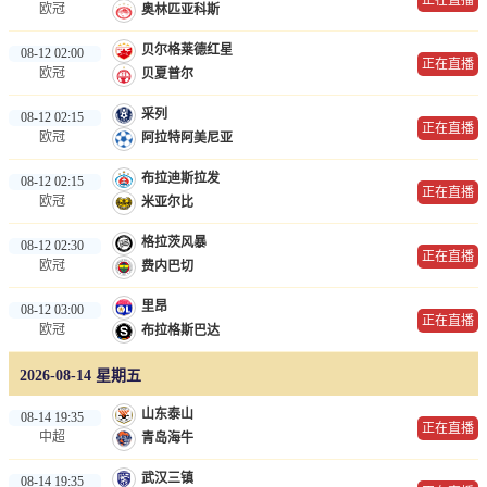
正在直播
欧冠
奥林匹亚科斯
贝尔格莱德红星
08-12 02:00
正在直播
欧冠
贝夏普尔
采列
08-12 02:15
正在直播
欧冠
阿拉特阿美尼亚
布拉迪斯拉发
08-12 02:15
正在直播
欧冠
米亚尔比
格拉茨风暴
08-12 02:30
正在直播
欧冠
费内巴切
里昂
08-12 03:00
正在直播
欧冠
布拉格斯巴达
2026-08-14 星期五
山东泰山
08-14 19:35
正在直播
中超
青岛海牛
武汉三镇
08-14 19:35