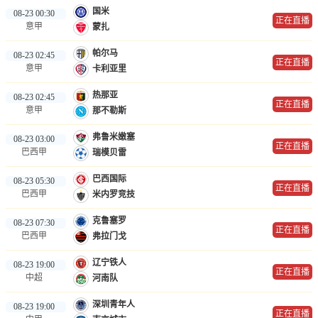
国米
08-23 00:30
正在直播
意甲
蒙扎
帕尔马
08-23 02:45
正在直播
意甲
卡利亚里
热那亚
08-23 02:45
正在直播
意甲
那不勒斯
弗鲁米嫩塞
08-23 03:00
正在直播
巴西甲
瑞模贝雷
巴西国际
08-23 05:30
正在直播
巴西甲
米内罗竞技
克鲁塞罗
08-23 07:30
正在直播
巴西甲
弗拉门戈
辽宁铁人
08-23 19:00
正在直播
中超
河南队
深圳青年人
08-23 19:00
正在直播