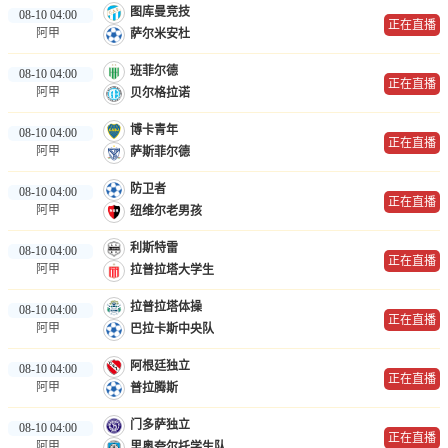
图库曼竞技
08-10 04:00
正在直播
阿甲
萨尔米安杜
班菲尔德
08-10 04:00
正在直播
阿甲
贝尔格拉诺
博卡青年
08-10 04:00
正在直播
阿甲
萨斯菲尔德
防卫者
08-10 04:00
正在直播
阿甲
纽维尔老男孩
利斯特雷
08-10 04:00
正在直播
阿甲
拉普拉塔大学生
拉普拉塔体操
08-10 04:00
正在直播
阿甲
巴拉卡斯中央队
阿根廷独立
08-10 04:00
正在直播
阿甲
普拉腾斯
门多萨独立
08-10 04:00
正在直播
阿甲
里奥夸尔托学生队