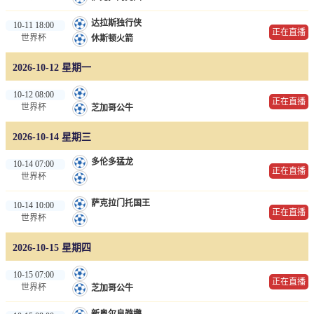
达拉斯独行侠
10-11 18:00
正在直播
世界杯
休斯顿火箭
2026-10-12 星期一
10-12 08:00
正在直播
世界杯
芝加哥公牛
2026-10-14 星期三
多伦多猛龙
10-14 07:00
正在直播
世界杯
萨克拉门托国王
10-14 10:00
正在直播
世界杯
2026-10-15 星期四
10-15 07:00
正在直播
世界杯
芝加哥公牛