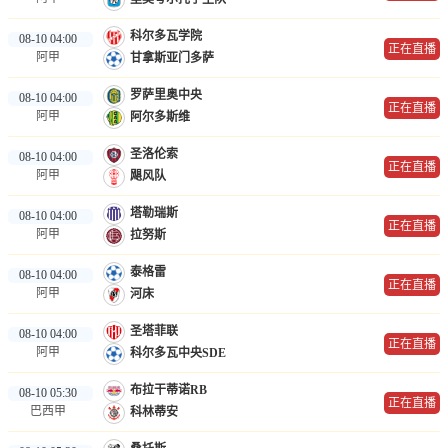
科尔多瓦学院
08-10 04:00
正在直播
阿甲
甘拿斯亚门多萨
罗萨里奥中央
08-10 04:00
正在直播
阿甲
阿尔多斯维
圣洛伦索
08-10 04:00
正在直播
阿甲
飓风队
塔勒瑞斯
08-10 04:00
正在直播
阿甲
拉努斯
泰格雷
08-10 04:00
正在直播
阿甲
河床
圣塔菲联
08-10 04:00
正在直播
阿甲
科尔多瓦中央SDE
布拉干蒂诺RB
08-10 05:30
正在直播
巴西甲
科林蒂安