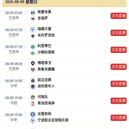
2026-08-09 星期日
格雷米奥
08-09 03:00
正在直播
巴西甲
圣保罗
瑞模贝雷
08-09 05:30
正在直播
巴西甲
米内罗竞技
科里蒂巴
08-09 07:30
正在直播
巴西甲
沙佩科恩斯
博塔弗戈
08-09 08:00
正在直播
巴西甲
弗鲁米嫩塞
延边龙鼎
08-09 18:00
正在直播
中甲
深圳青年人
河南队
08-09 19:00
正在直播
中超
青岛西海岸
无锡吴钩
08-09 19:00
正在直播
中甲
宁波职业足球俱乐部