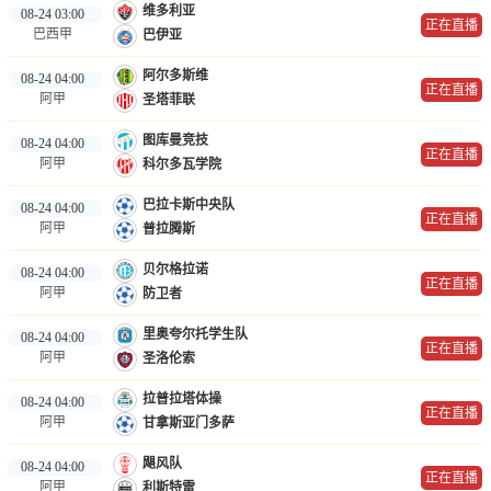
维多利亚
08-24 03:00
正在直播
巴西甲
巴伊亚
阿尔多斯维
08-24 04:00
正在直播
阿甲
圣塔菲联
图库曼竞技
08-24 04:00
正在直播
阿甲
科尔多瓦学院
巴拉卡斯中央队
08-24 04:00
正在直播
阿甲
普拉腾斯
贝尔格拉诺
08-24 04:00
正在直播
阿甲
防卫者
里奥夸尔托学生队
08-24 04:00
正在直播
阿甲
圣洛伦索
拉普拉塔体操
08-24 04:00
正在直播
阿甲
甘拿斯亚门多萨
飓风队
08-24 04:00
正在直播
阿甲
利斯特雷