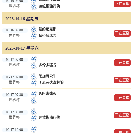
新奥尔良鹈鹕
10-15 08:00
正在直播
世界杯
达拉斯独行侠
2026-10-16 星期五
纽约尼克斯
10-16 07:00
正在直播
世界杯
多伦多猛龙
2026-10-17 星期六
10-17 07:00
正在直播
世界杯
多伦多猛龙
芝加哥公牛
10-17 07:00
正在直播
世界杯
明尼苏达森林狼
迈阿密热火
10-17 07:30
正在直播
世界杯
10-17 08:00
正在直播
世界杯
达拉斯独行侠
10-17 10:00
正在直播