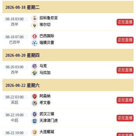
2026-08-18 星期二
拉科鲁尼亚
08-18 03:00
正在直播
西甲
埃尔切
巴西国际
08-18 07:00
正在直播
巴西甲
瑞模贝雷
2026-08-20 星期四
马竞
08-20 03:00
正在直播
西甲
马拉加
2026-08-22 星期六
阿森纳
08-22 03:00
正在直播
英超
考文垂
武汉三镇
08-22 19:00
正在直播
中超
天津津门虎
大连鲲城
08-22 19:00