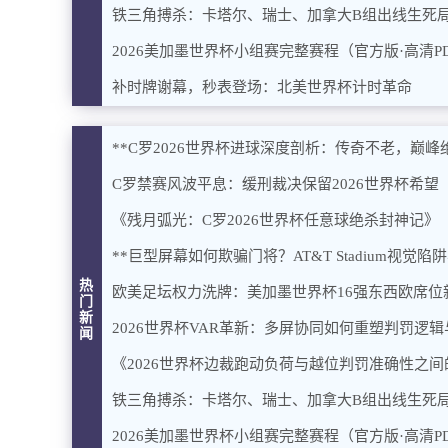
铁三角搏杀：卡塔尔、瑞士、加拿大B组出线生死
2026美加墨世界杯小组赛完整赛程（官方版·高清P
补时牌谢幕，秒表登场：北美世界杯计时革命
**C罗2026世界杯进球深度剖析：传奇不老，巅峰绝
C罗禁赛风波平息：缓刑裁决保留2026世界杯希望
《残月弧光：C罗2026世界杯任意球绝杀封神记》
**巨型屏幕如何欺骗门将？AT&T Stadium视觉
热
欧美足坛权力洗牌：美加墨世界杯16强东西欧席位
门
新
2026世界杯VAR革新：多屏协同如何重塑判罚逻
闻
《2026世界杯边裁跑动负荷与越位判罚准确性之
铁三角搏杀：卡塔尔、瑞士、加拿大B组出线生死
2026美加墨世界杯小组赛完整赛程（官方版·高清P