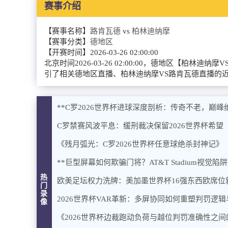
赛事介绍
【赛事名称】
路肯瓦德
vs
柏林迪纳摩
【赛事分类】
德地区
【开赛时间】
2026-03-26 02:00:00
北京时间2026-03-26 02:00:00，德地区
引了相关德地区直播、柏林迪纳摩VS路肯瓦德直播的
**C罗2026世界杯进球深度剖析：传奇不老，巅峰绝
C罗禁赛风波平息：缓刑裁决保留2026世界杯希望
《残月弧光：C罗2026世界杯任意球绝杀封神记》
**巨型屏幕如何欺骗门将？AT&T Stadium视觉
热
欧美足坛权力洗牌：美加墨世界杯16强东西欧席位
门
录
2026世界杯VAR革新：多屏协同如何重塑判罚逻
像
《2026世界杯边裁跑动负荷与越位判罚准确性之