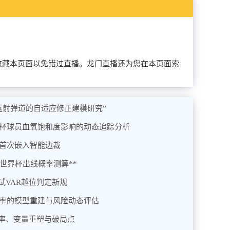
以提前收藏本页面以免错过直播。龙门直播还为您在本页面索
杯远射弹道的自适应修正建模研究”
界杯球员血氧饱和度影响的动态追踪分析
统首次嵌入智能边裁
6世界杯出线概率测算**
试VAR越位判定新规
概率的模型重建与风险动态评估
率、变量重塑与破局点