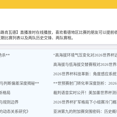
【柏林迪纳摩VS路肯瓦德】直播准时在线播放，喜欢看德地区比赛的朋友可
近期比赛列表以及两队历史交锋、两队赛程。
杀**
“高海拔环境气压变化对2026世界
高海拔与低海拔交替赛程对2026世
2026世界杯科技革新：角度感应系
陷阱与判断偏差深度揭秘**
**世预赛射门转化率深度剖析：202
新格局
裁判语音实时公开！美加墨世界杯测
辑与规则边界
2026世界杯扩军格局下小组赛冷门
间的动态关系研究》
亚洲第九的附加赛突围密码：历史概