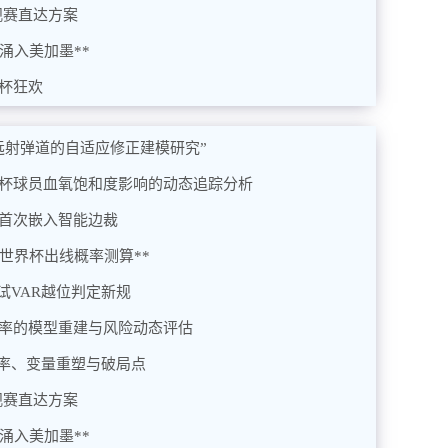
观赛直达方案
将涌入美加墨**
界杯狂欢
杯远射弹道的自适应修正建模研究”
界杯球员血氧饱和度影响的动态追踪分析
统首次嵌入智能边裁
6世界杯出线概率测算**
试VAR越位判定新规
概率的模型重建与风险动态评估
率、变量重塑与破局点
观赛直达方案
将涌入美加墨**