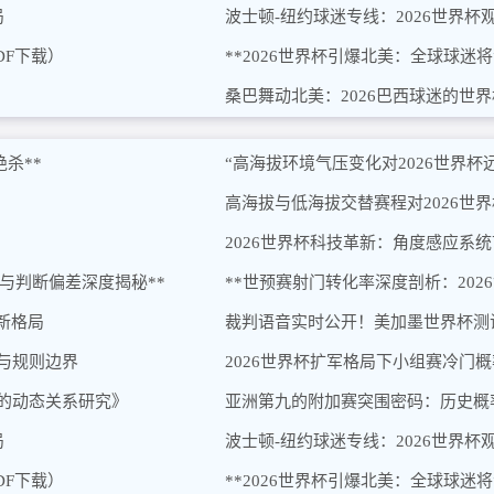
局
波士顿-纽约球迷专线：2026世界杯
DF下载）
**2026世界杯引爆北美：全球球迷
桑巴舞动北美：2026巴西球迷的世
杀**
“高海拔环境气压变化对2026世界
高海拔与低海拔交替赛程对2026世
2026世界杯科技革新：角度感应系
陷阱与判断偏差深度揭秘**
**世预赛射门转化率深度剖析：202
新格局
裁判语音实时公开！美加墨世界杯测
辑与规则边界
2026世界杯扩军格局下小组赛冷门
间的动态关系研究》
亚洲第九的附加赛突围密码：历史概
局
波士顿-纽约球迷专线：2026世界杯
DF下载）
**2026世界杯引爆北美：全球球迷