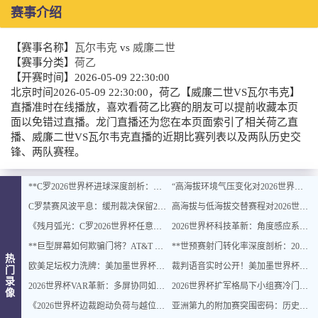
赛事介绍
【赛事名称】
瓦尔韦克
vs
威廉二世
【赛事分类】
荷乙
【开赛时间】
2026-05-09 22:30:00
北京时间2026-05-09 22:30:00，荷乙【威廉二世VS瓦尔韦克】
直播准时在线播放，喜欢看荷乙比赛的朋友可以提前收藏本页
面以免错过直播。龙门直播还为您在本页面索引了相关荷乙直
播、威廉二世VS瓦尔韦克直播的近期比赛列表以及两队历史交
锋、两队赛程。
**C罗2026世界杯进球深度剖析：传奇不老，巅峰绝杀**
“高海拔环境气压变化对2026世界杯远射弹道的自适应修正建模研究”
C罗禁赛风波平息：缓刑裁决保留2026世界杯希望
高海拔与低海拔交替赛程对2026世界杯球员血氧饱和度影响的动态追踪分析
《残月弧光：C罗2026世界杯任意球绝杀封神记》
2026世界杯科技革新：角度感应系统首次嵌入智能边裁
**巨型屏幕如何欺骗门将？AT&T Stadium视觉陷阱与判断偏差深度揭秘**
**世预赛射门转化率深度剖析：2026世界杯出线概率测算**
热
欧美足坛权力洗牌：美加墨世界杯16强东西欧席位新格局
裁判语音实时公开！美加墨世界杯测试VAR越位判定新规
门
录
2026世界杯VAR革新：多屏协同如何重塑判罚逻辑与规则边界
2026世界杯扩军格局下小组赛冷门概率的模型重建与风险动态评估
像
《2026世界杯边裁跑动负荷与越位判罚准确性之间的动态关系研究》
亚洲第九的附加赛突围密码：历史概率、变量重塑与破局点