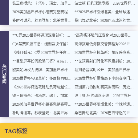
铁三角搏杀：卡塔尔、瑞士、加拿大B组出线生死局
波士顿-纽约球迷专线：2026世界杯观赛直达方案
2026美加墨世界杯小组赛完整赛程（官方版·高清PDF下载）
**2026世界杯引爆北美：全球球迷将涌入美加墨**
补时牌谢幕，秒表登场：北美世界杯计时革命
桑巴舞动北美：2026巴西球迷的世界杯狂欢
**C罗2026世界杯进球深度剖析：传奇不老，巅峰绝杀**
“高海拔环境气压变化对2026世界杯远射弹道的自适应修正建模研究”
C罗禁赛风波平息：缓刑裁决保留2026世界杯希望
高海拔与低海拔交替赛程对2026世界杯球员血氧饱和度影响的动态追踪分析
《残月弧光：C罗2026世界杯任意球绝杀封神记》
2026世界杯科技革新：角度感应系统首次嵌入智能边裁
**巨型屏幕如何欺骗门将？AT&T Stadium视觉陷阱与判断偏差深度揭秘**
**世预赛射门转化率深度剖析：2026世界杯出线概率测算**
热
欧美足坛权力洗牌：美加墨世界杯16强东西欧席位新格局
裁判语音实时公开！美加墨世界杯测试VAR越位判定新规
门
新
2026世界杯VAR革新：多屏协同如何重塑判罚逻辑与规则边界
2026世界杯扩军格局下小组赛冷门概率的模型重建与风险动态评估
闻
《2026世界杯边裁跑动负荷与越位判罚准确性之间的动态关系研究》
亚洲第九的附加赛突围密码：历史概率、变量重塑与破局点
铁三角搏杀：卡塔尔、瑞士、加拿大B组出线生死局
波士顿-纽约球迷专线：2026世界杯观赛直达方案
2026美加墨世界杯小组赛完整赛程（官方版·高清PDF下载）
**2026世界杯引爆北美：全球球迷将涌入美加墨**
补时牌谢幕，秒表登场：北美世界杯计时革命
桑巴舞动北美：2026巴西球迷的世界杯狂欢
TAG标签